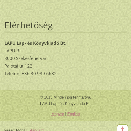
Elérhetőség
LAPU Lap- és Könyvkiadó Bt.
LAPU Bt.
8000 Székesfehérvár
Palotai út 122.
Telefon: +36 30 939 6632
© 2013 Minden jog fenntartva.
LAPU Lap- és Könyvkiadó Bt.
Magyar
|
English
Nézet:
Mobil
|
Standard