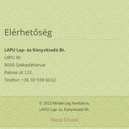
Elérhetőség
LAPU Lap- és Könyvkiadó Bt.
LAPU Bt.
8000 Székesfehérvár
Palotai út 122.
Telefon: +36 30 939 6632
© 2013 Minden jog fenntartva.
LAPU Lap- és Könyvkiadó Bt.
Magyar
|
English