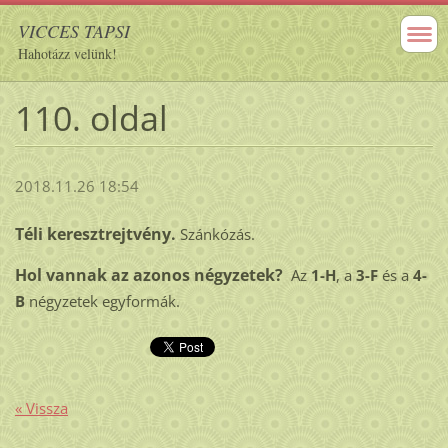
VICCES TAPSI
Hahotázz velünk!
110. oldal
2018.11.26 18:54
Téli keresztrejtvény.
Szánkózás.
Hol vannak az azonos négyzetek?
Az
1-H
, a
3-F
és a
4-
B
négyzetek egyformák.
« Vissza