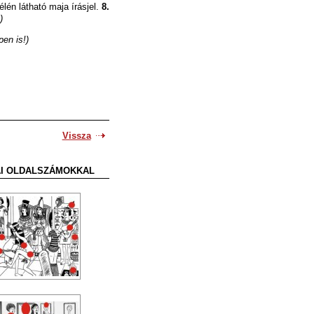
lén látható maja írásjel.
8.
)
pen is!)
Vissza
SAI OLDALSZÁMOKKAL