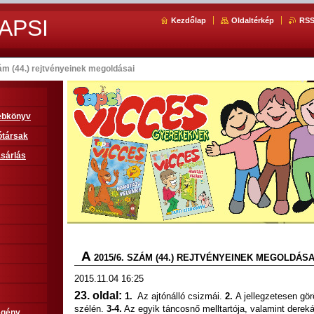
APSI
Kezdőlap
Oldaltérkép
RS
ám (44.) rejtvényeinek megoldásai
sebkönyv
ótársak
sárlás
A
2015/6. SZÁM (44.) REJTVÉNYEINEK MEGOLDÁSA
2015.11.04 16:25
23. oldal:
1.
Az ajtónálló csizmái.
2.
A jellegzetesen gö
szélén.
3-4.
Az egyik táncosnő melltartója, valamint dereká
egény