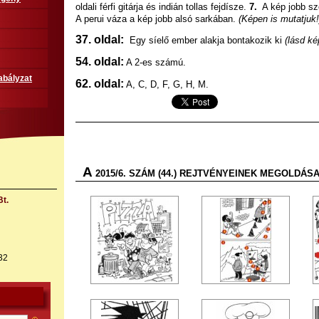
oldali férfi gitárja és indián tollas fejdísze.
7.
A kép jobb szé
A perui váza a kép jobb alsó sarkában.
(Képen is mutatjuk!
37. oldal:
Egy síelő ember alakja bontakozik ki
(lásd ké
54. oldal:
A 2-es számú.
abályzat
62. oldal:
A, C, D, F, G, H, M.
A
2015/6. SZÁM (44.) REJTVÉNYEINEK MEGOLDÁ
t.
32