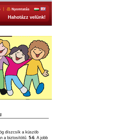
S
Nyomtatás
Hahotázz velünk!
I
rög díszcsík a küszöb
n a biztosítótű.
5-6
. A jobb