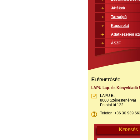
Játékok
Társalgó
Kapcsolat
Adatkezelési sz
ÁSZF
E
LÉRHETŐSÉG
LAPU Lap- és Könyvkiadó B
LAPU Bt.
8000 Székesfehérvár
Palotai út 122.
Telefon: +36 30 939 66
K
ERESÉS