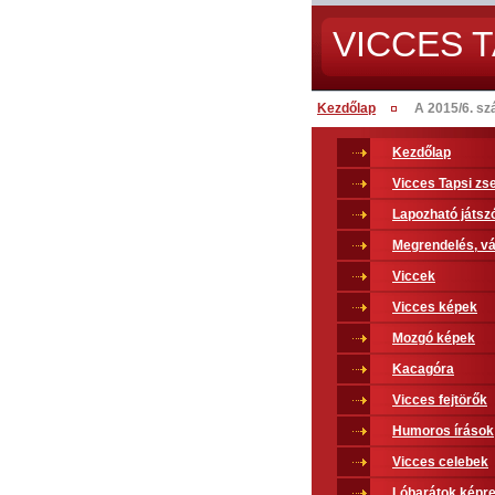
VICCES T
Kezdőlap
A 2015/6. sz
Kezdőlap
Vicces Tapsi z
Lapozható játsz
Megrendelés, vá
Viccek
Vicces képek
Mozgó képek
Kacagóra
Vicces fejtörők
Humoros írások
Vicces celebek
Lóbarátok képr