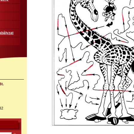
abályzat
t.
32