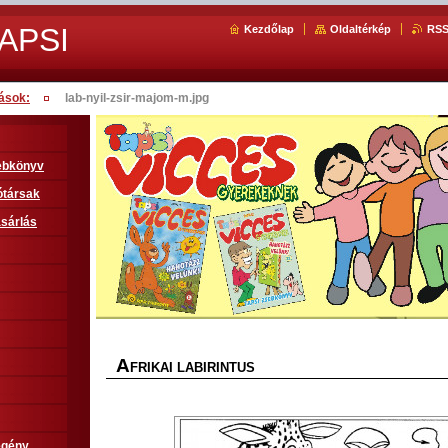
APSI
Kezdőlap
Oldaltérkép
RS
ások:
lab-nyil-zsir-majom-m.jpg
sebkönyv
ótársak
sárlás
A
FRIKAI LABIRINTUS
egény