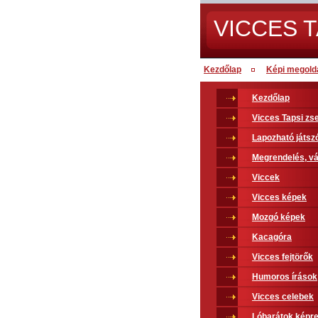
VICCES T
Kezdőlap
Képi megold
Kezdőlap
Vicces Tapsi z
Lapozható játsz
Megrendelés, vá
Viccek
Vicces képek
Mozgó képek
Kacagóra
Vicces fejtörők
Humoros írások
Vicces celebek
Lóbarátok képr