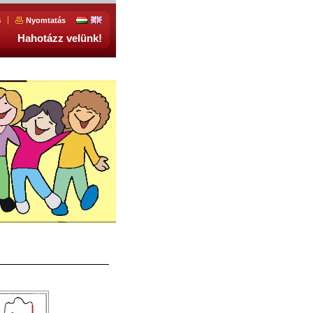
S
Nyomtatás
Hahotázz velünk!