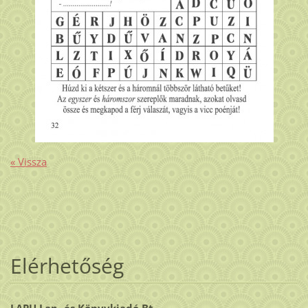
« Vissza
Elérhetőség
LAPU Lap- és Könyvkiadó Bt.