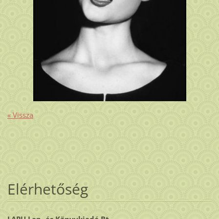
« Vissza
Elérhetőség
LAPU Lap- és Könyvkiadó Bt.