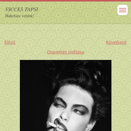
VICCES TAPSI
Hahotázz velünk!
Előző
Következő
Diavetítés indítása